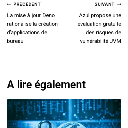
Navigation
PRÉCÉDENT
SUIVANT
La mise à jour Deno
Azul propose une
de
rationalise la création
évaluation gratuite
l’article
d’applications de
des risques de
bureau
vulnérabilité JVM
A lire également