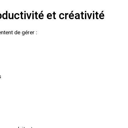
uctivité et créativité
entent de gérer :
s